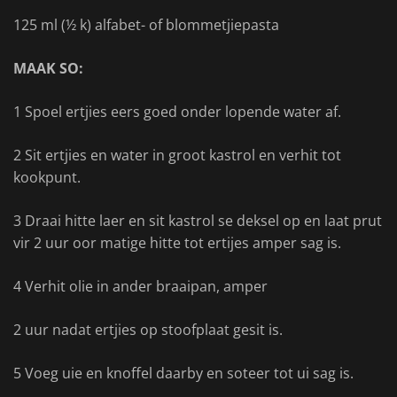
125 ml (½ k) alfabet- of blommetjiepasta
MAAK SO:
1 Spoel ertjies eers goed onder lopende water af.
2 Sit ertjies en water in groot kastrol en verhit tot
kookpunt.
3 Draai hitte laer en sit kastrol se deksel op en laat prut
vir 2 uur oor matige hitte tot ertijes amper sag is.
4 Verhit olie in ander braaipan, amper
2 uur nadat ertjies op stoofplaat gesit is.
5 Voeg uie en knoffel daarby en soteer tot ui sag is.