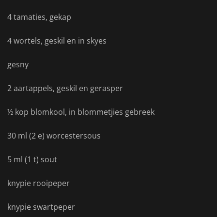
4 tamaties, gekap
4 wortels, geskil en in skyes
gesny
2 aartappels, geskil en gerasper
½ kop blomkool, in blommetjies gebreek
30 ml (2 e) worcestersous
5 ml (1 t) sout
knypie rooipeper
knypie swartpeper