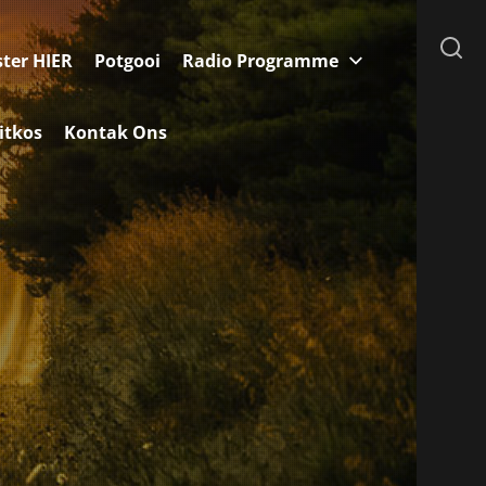
ster HIER
Potgooi
Radio Programme
itkos
Kontak Ons