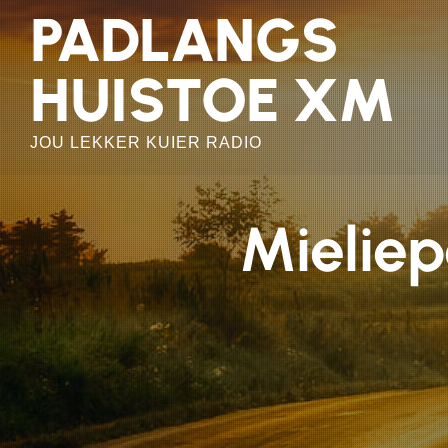
Skip
PADLANGS
to
the
HUISTOE XM
content
JOU LEKKER KUIER RADIO
Mieliep