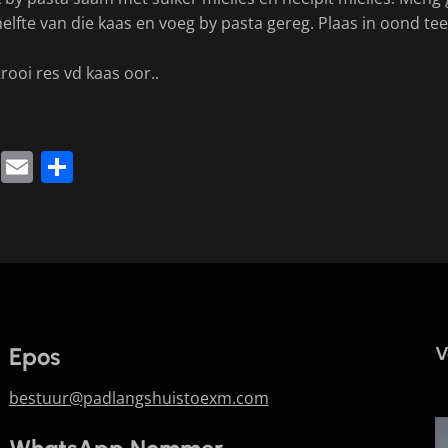
helfte van die kaas en voeg by pasta gereg. Plaas in oond tee
rooi res vd kaas oor..
k
sApp
legram
Twitter
Email
Share
Epos
V
bestuur@padlangshuistoexm.com