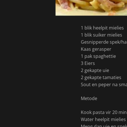
1 blik heelpit mielies
1 blik suiker mielies
Gesnipperde spek/ha
Kaas gerasper
1 pak spaghettie
3 Eiers
2 gekapte uie
2 gekapte tamaties
Sout en peper na sm
Metode
Kook pasta vir 20 min
Water heelpit mielies 
Meng dan uie en spek 