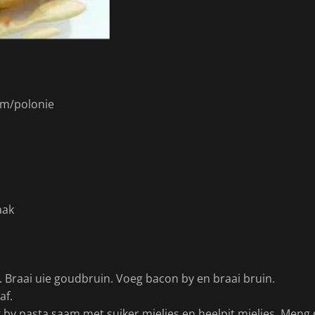
m/polonie
aak
. Braai uie goudbruin. Voeg bacon by en braai bruin.
af.
by pasta saam met suiker mielies en heelpit mielies. Meng