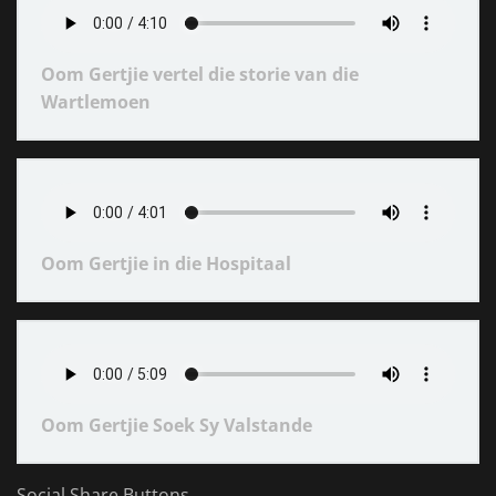
Oom Gertjie vertel die storie van die
Wartlemoen
Oom Gertjie in die Hospitaal
Oom Gertjie Soek Sy Valstande
Social Share Buttons