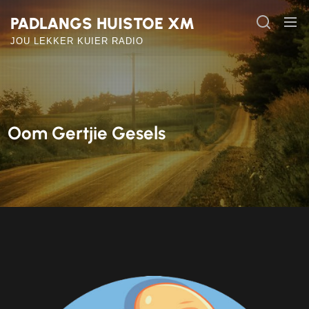
Skip
PADLANGS HUISTOE XM
to
the
JOU LEKKER KUIER RADIO
content
Oom Gertjie Gesels