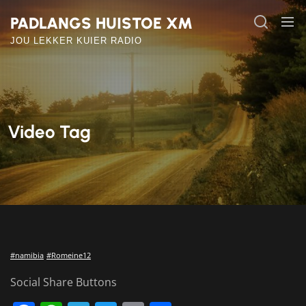
Skip
PADLANGS HUISTOE XM
to
the
JOU LEKKER KUIER RADIO
content
Video Tag
#namibia
#Romeine12
Social Share Buttons