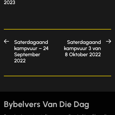
2023
Post
Previous
N
Saterdagaand
Saterdagaand
kampvuur – 24
kampvuur 3 van
post:
po
navigation
September
8 Oktober 2022
2022
Bybelvers Van Die Dag