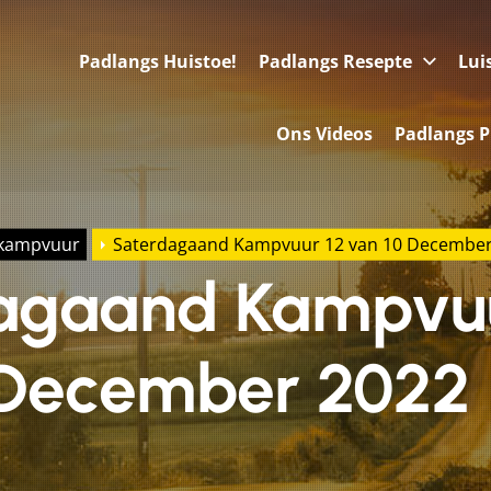
Padlangs Huistoe!
Padlangs Resepte
Lui
Ons Videos
Padlangs P
 kampvuur
Saterdagaand Kampvuur 12 van 10 December
agaand Kampvuu
 December 2022