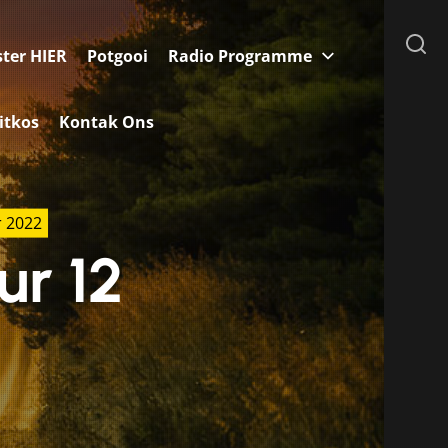
ster HIER
Potgooi
Radio Programme
itkos
Kontak Ons
 2022
r 12