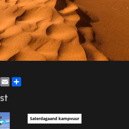
k
sApp
legram
Twitter
Email
Share
st
Saterdagaand kampvuur