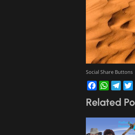
Social Share Buttons
Faceboo
What
Te
Related Po