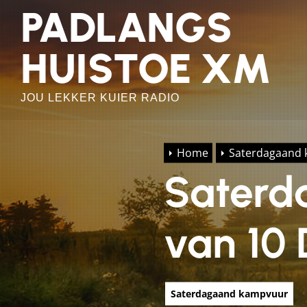
Skip
PADLANGS
to
the
HUISTOE XM
content
JOU LEKKER KUIER RADIO
Home
Saterdagaand
Saterd
van 10
Saterdagaand kampvuur