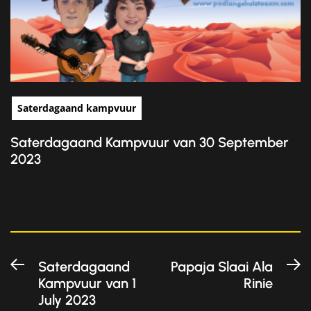
Saterdagaand kampvuur
Saterdagaand Kampvuur van 30 September
2023
Post
Previous
N
Saterdagaand
Papaja Slaai Ala
Kampvuur van 1
Rinie
post:
po
navigation
July 2023