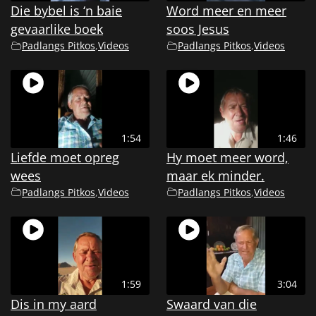
Die bybel is ‘n baie
Word meer en meer
gevaarlike boek
soos Jesus
Padlangs Pitkos
,
Videos
Padlangs Pitkos
,
Videos
1:54
1:46
Liefde moet opreg
Hy moet meer word,
wees
maar ek minder.
Padlangs Pitkos
,
Videos
Padlangs Pitkos
,
Videos
1:59
3:04
Dis in my aard
Swaard van die