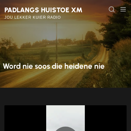
Skip
PADLANGS HUISTOE XM
to
the
JOU LEKKER KUIER RADIO
content
Word nie soos die heidene nie