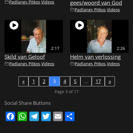
Padlangs Pitkos
,
Videos
gees/woord van God
Padlangs Pitkos
,
Videos
2:17
2:26
Skild van Geloof
Helm van verlossing
Padlangs Pitkos
,
Videos
Padlangs Pitkos
,
Videos
«
1
2
3
4
5
…
17
»
Page 3 of 17
Social Share Buttons
Facebook
WhatsApp
Telegram
Twitter
Email
Share