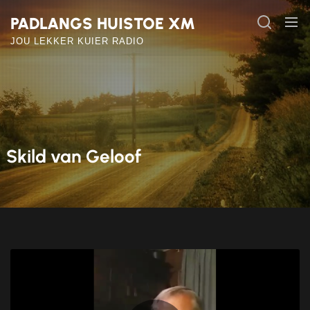
Skip
PADLANGS HUISTOE XM
to
the
JOU LEKKER KUIER RADIO
content
Skild van Geloof