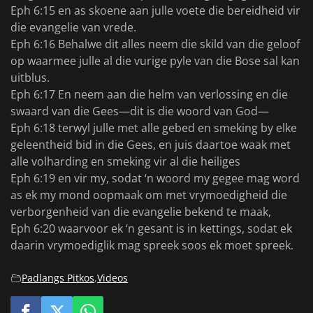
Eph 6:15 en as skoene aan julle voete die bereidheid vir
die evangelie van vrede.
Eph 6:16 Behalwe dit alles neem die skild van die geloof
op waarmee julle al die vurige pyle van die Bose sal kan
uitblus.
Eph 6:17 En neem aan die helm van verlossing en die
swaard van die Gees—dit is die woord van God—
Eph 6:18 terwyl julle met alle gebed en smeking by elke
geleentheid bid in die Gees, en juis daartoe waak met
alle volharding en smeking vir al die heiliges
Eph 6:19 en vir my, sodat ‘n woord my gegee mag word
as ek my mond oopmaak om met vrymoedigheid die
verborgenheid van die evangelie bekend te maak,
Eph 6:20 waarvoor ek ‘n gesant is in kettings, sodat ek
daarin vrymoediglik mag spreek soos ek moet spreek.
Padlangs Pitkos
,
Videos