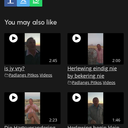
You may also like
2:45
2:00
is jy vry?
Herlewing eindig nie
Padlangs Pitkos
,
Videos
by bekering nie
Padlangs Pitkos
,
Videos
2:23
1:46
Die Hartsverandering
Herlewing begin klein