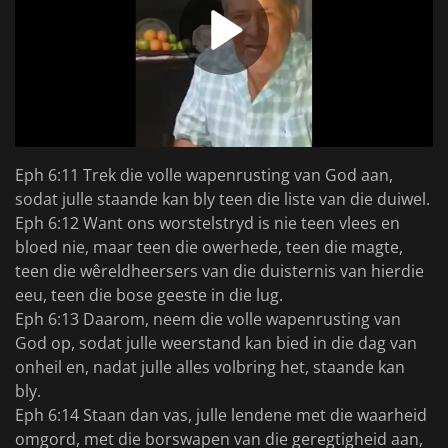
Eph 6:11 Trek die volle wapenrusting van God aan,
sodat julle staande kan bly teen die liste van die duiwel.
Eph 6:12 Want ons worstelstryd is nie teen vlees en
bloed nie, maar teen die owerhede, teen die magte,
teen die wêreldheersers van die duisternis van hierdie
eeu, teen die bose geeste in die lug.
Eph 6:13 Daarom, neem die volle wapenrusting van
God op, sodat julle weerstand kan bied in die dag van
onheil en, nadat julle alles volbring het, staande kan
bly.
Eph 6:14 Staan dan vas, julle lendene met die waarheid
omgord, met die borswapen van die geregtigheid aan,