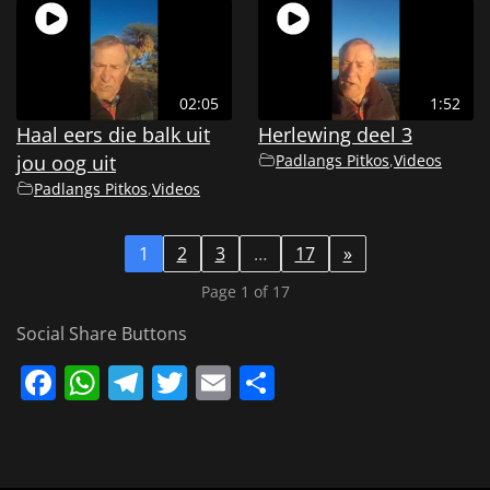
02:05
1:52
Haal eers die balk uit
Herlewing deel 3
jou oog uit
Padlangs Pitkos
,
Videos
Padlangs Pitkos
,
Videos
1
2
3
…
17
»
Page 1 of 17
Social Share Buttons
Facebook
WhatsApp
Telegram
Twitter
Email
Share