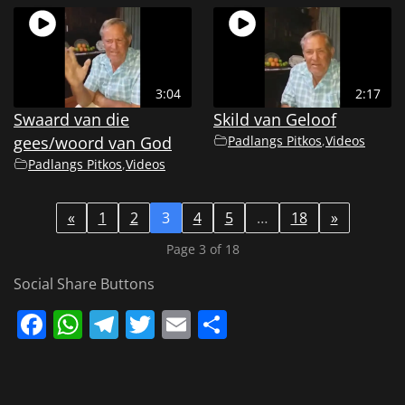
3:04
2:17
Swaard van die
Skild van Geloof
gees/woord van God
Padlangs Pitkos
,
Videos
Padlangs Pitkos
,
Videos
«
1
2
3
4
5
…
18
»
Page 3 of 18
Social Share Buttons
Facebook
WhatsApp
Telegram
Twitter
Email
Share