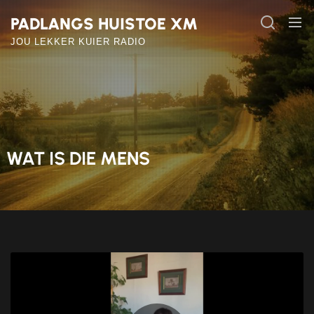
Skip
PADLANGS HUISTOE XM
to
the
JOU LEKKER KUIER RADIO
content
WAT IS DIE MENS