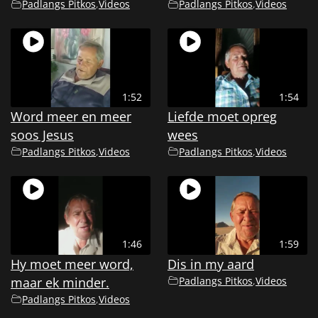
Padlangs Pitkos
,
Videos
Padlangs Pitkos
,
Videos
1:52
1:54
Word meer en meer
Liefde moet opreg
soos Jesus
wees
Padlangs Pitkos
,
Videos
Padlangs Pitkos
,
Videos
1:46
1:59
Hy moet meer word,
Dis in my aard
maar ek minder.
Padlangs Pitkos
,
Videos
Padlangs Pitkos
,
Videos