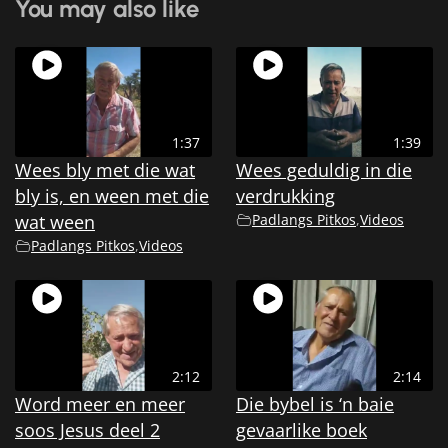
You may also like
1:37
1:39
Wees bly met die wat
Wees geduldig in die
bly is, en ween met die
verdrukking
wat ween
Padlangs Pitkos
,
Videos
Padlangs Pitkos
,
Videos
2:12
2:14
Word meer en meer
Die bybel is ‘n baie
soos Jesus deel 2
gevaarlike boek