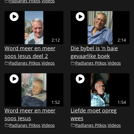
Padlangs Pitkos
,
Videos
2:12
2:14
Word meer en meer
Die bybel is ‘n baie
soos Jesus deel 2
gevaarlike boek
Padlangs Pitkos
,
Videos
Padlangs Pitkos
,
Videos
1:52
1:54
Word meer en meer
Liefde moet opreg
soos Jesus
wees
Padlangs Pitkos
,
Videos
Padlangs Pitkos
,
Videos