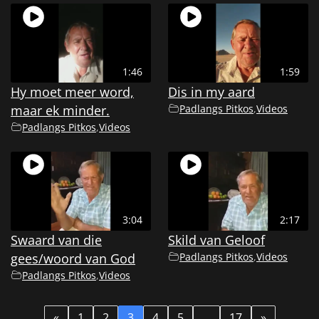
1:46
1:59
Hy moet meer word,
Dis in my aard
maar ek minder.
Padlangs Pitkos
,
Videos
Padlangs Pitkos
,
Videos
3:04
2:17
Swaard van die
Skild van Geloof
gees/woord van God
Padlangs Pitkos
,
Videos
Padlangs Pitkos
,
Videos
«
1
2
3
4
5
…
17
»