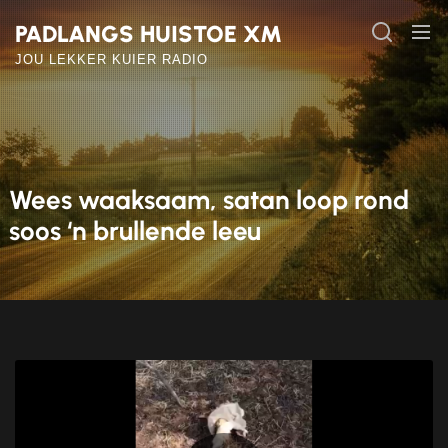
Skip
PADLANGS HUISTOE XM
to
the
JOU LEKKER KUIER RADIO
content
Wees waaksaam, satan loop rond
soos ‘n brullende leeu