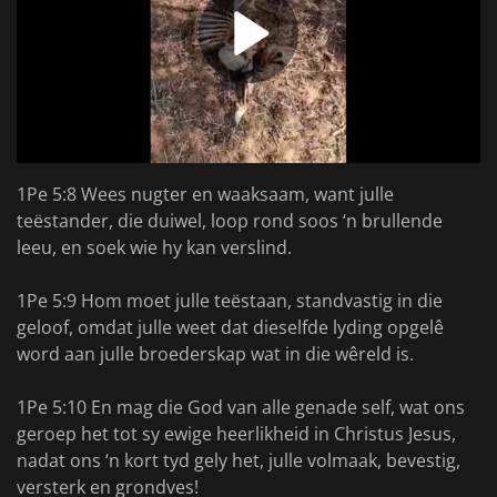
1Pe 5:8 Wees nugter en waaksaam, want julle
teëstander, die duiwel, loop rond soos ‘n brullende
leeu, en soek wie hy kan verslind.
1Pe 5:9 Hom moet julle teëstaan, standvastig in die
geloof, omdat julle weet dat dieselfde lyding opgelê
word aan julle broederskap wat in die wêreld is.
1Pe 5:10 En mag die God van alle genade self, wat ons
geroep het tot sy ewige heerlikheid in Christus Jesus,
nadat ons ‘n kort tyd gely het, julle volmaak, bevestig,
versterk en grondves!