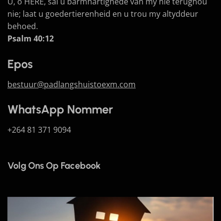
U, o HERE, sal u barmhartighede van my nie terughou
nie; laat u goedertierenheid en u trou my altyddeur
behoed.
Psalm 40:12
Epos
bestuur@padlangshuistoexm.com
WhatsApp Nommer
+264 81 371 9094
Volg Ons Op Facebook