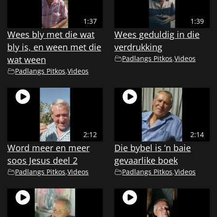
1:37
1:39
Wees bly met die wat
Wees geduldig in die
bly is, en ween met die
verdrukking
wat ween
Padlangs Pitkos
,
Videos
Padlangs Pitkos
,
Videos
2:12
2:14
Word meer en meer
Die bybel is ‘n baie
soos Jesus deel 2
gevaarlike boek
Padlangs Pitkos
,
Videos
Padlangs Pitkos
,
Videos