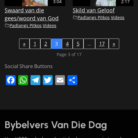
3:04
2:17
Swaard van die
Skild van Geloof
gees/woord van God
Padlangs Pitkos
,
Videos
Padlangs Pitkos
,
Videos
«
1
2
3
4
5
…
17
»
Page 3 of 17
Social Share Buttons
Facebook
WhatsApp
Telegram
Twitter
Email
Share
Bybelvers Van Die Dag