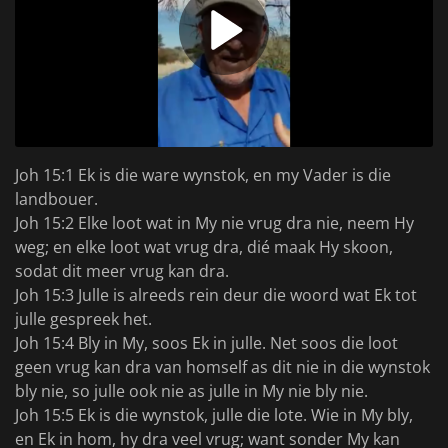
Joh 15:1 Ek is die ware wynstok, en my Vader is die
landbouer.
Joh 15:2 Elke loot wat in My nie vrug dra nie, neem Hy
weg; en elke loot wat vrug dra, dié maak Hy skoon,
sodat dit meer vrug kan dra.
Joh 15:3 Julle is alreeds rein deur die woord wat Ek tot
julle gespreek het.
Joh 15:4 Bly in My, soos Ek in julle. Net soos die loot
geen vrug kan dra van homself as dit nie in die wynstok
bly nie, so julle ook nie as julle in My nie bly nie.
Joh 15:5 Ek is die wynstok, julle die lote. Wie in My bly,
en Ek in hom, hy dra veel vrug; want sonder My kan