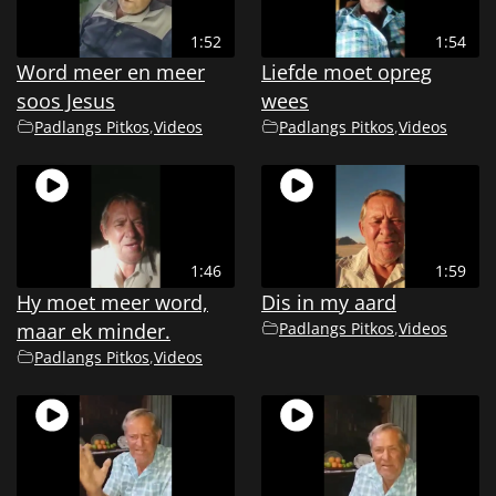
1:52
1:54
Word meer en meer
Liefde moet opreg
soos Jesus
wees
Padlangs Pitkos
,
Videos
Padlangs Pitkos
,
Videos
1:46
1:59
Hy moet meer word,
Dis in my aard
maar ek minder.
Padlangs Pitkos
,
Videos
Padlangs Pitkos
,
Videos