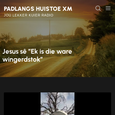
Skip
PADLANGS HUISTOE XM
to
the
JOU LEKKER KUIER RADIO
content
Jesus sê ”Ek is die ware
wingerdstok”