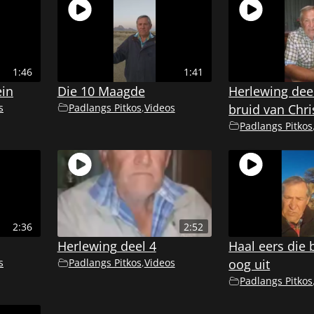
1:46
1:41
ein
Die 10 Maagde
Herlewing deel
s
Padlangs Pitkos
,
Videos
bruid van Chri
Padlangs Pitkos
2:36
2:52
Herlewing deel 4
Haal eers die b
s
Padlangs Pitkos
,
Videos
oog uit
Padlangs Pitkos