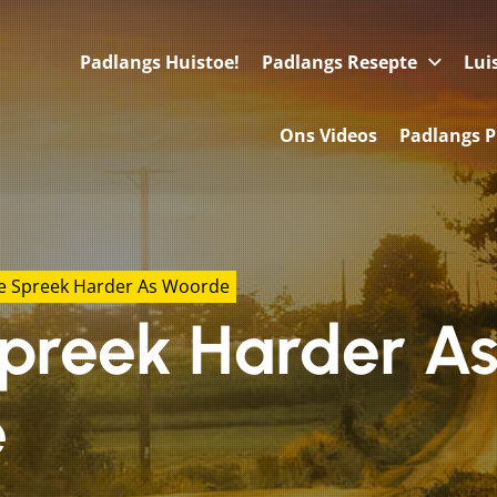
Padlangs Huistoe!
Padlangs Resepte
Lui
Ons Videos
Padlangs P
ie Spreek Harder As Woorde
Spreek Harder A
e