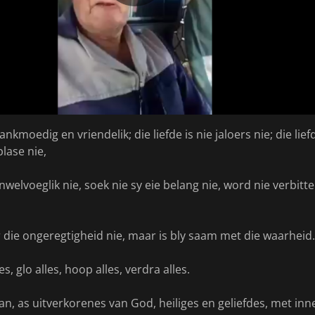
lankmoedig en vriendelik; die liefde is nie jaloers nie; die lie
blase nie,
welvoeglik nie, soek nie sy eie belang nie, word nie verbitte
or die ongeregtigheid nie, maar is bly saam met die waarheid.
s, glo alles, hoop alles, verdra alles.
dan, as uitverkorenes van God, heiliges en geliefdes, met inne