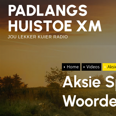
Skip
PADLANGS
to
the
HUISTOE XM
content
JOU LEKKER KUIER RADIO
Home
Videos
Aks
Aksie 
Woord