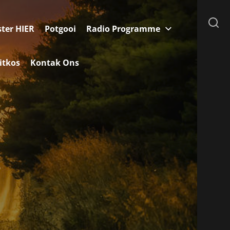
ster HIER
Potgooi
Radio Programme
itkos
Kontak Ons
s