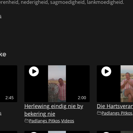
erenheid, nederigheid, sagmoedigheid, lankmoedigheid.
s
ke
2:45
2:00
Herlewing eindig nie by
Die Hartsvera
s
bekering nie
Padlangs Pitkos
Padlangs Pitkos
,
Videos