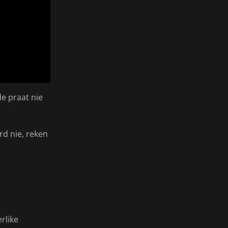
fde praat nie
rd nie, reken
rlike