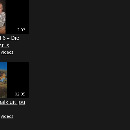
2:03
 6 – Die
stus
,
Videos
02:05
alk uit jou
,
Videos