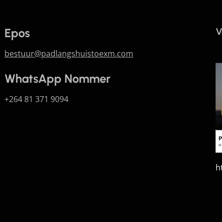
Epos
V
bestuur@padlangshuistoexm.com
WhatsApp Nommer
+264 81 371 9094
h