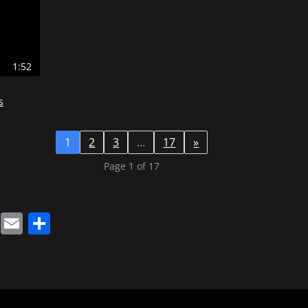
1:52
s
1
2
3
…
17
»
Page 1 of 17
k
sApp
legram
Twitter
Email
Share