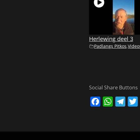
Herlewing deel 3
Padlangs Pitkos
,
Video
Social Share Buttons
Faceboo
What
Te