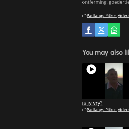
ontferming, goederti
Padlangs Pitkos
,
Video
You may also li
is jy vry?
Padlangs Pitkos
,
Video