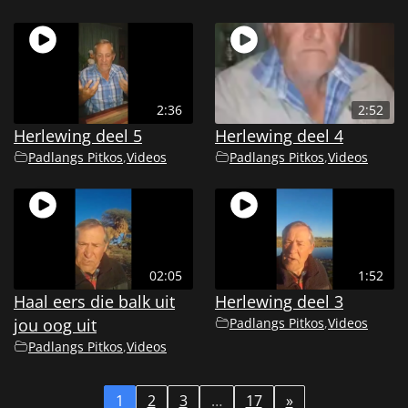
2:36
2:52
Herlewing deel 5
Herlewing deel 4
Padlangs Pitkos
,
Videos
Padlangs Pitkos
,
Videos
02:05
1:52
Haal eers die balk uit
Herlewing deel 3
jou oog uit
Padlangs Pitkos
,
Videos
Padlangs Pitkos
,
Videos
1
2
3
…
17
»