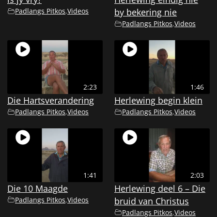
Padlangs Pitkos
,
Videos
by bekering nie
Padlangs Pitkos
,
Videos
2:23
1:46
Die Hartsverandering
Herlewing begin klein
Padlangs Pitkos
,
Videos
Padlangs Pitkos
,
Videos
1:41
2:03
Die 10 Maagde
Herlewing deel 6 – Die
Padlangs Pitkos
,
Videos
bruid van Christus
Padlangs Pitkos
,
Videos