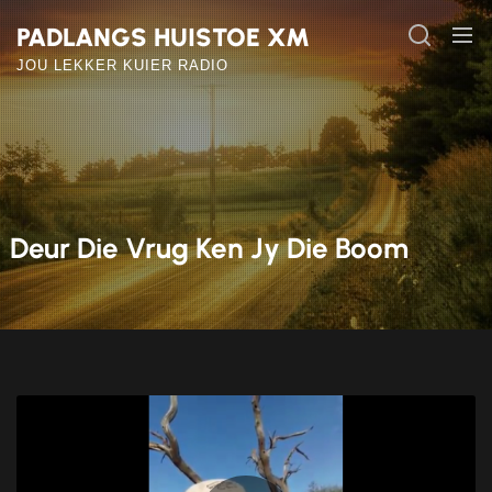
Skip
PADLANGS HUISTOE XM
to
the
JOU LEKKER KUIER RADIO
content
Deur Die Vrug Ken Jy Die Boom