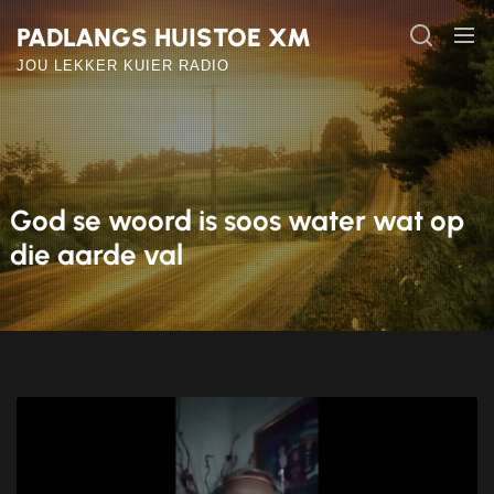
Skip
PADLANGS HUISTOE XM
to
the
JOU LEKKER KUIER RADIO
content
God se woord is soos water wat op
die aarde val