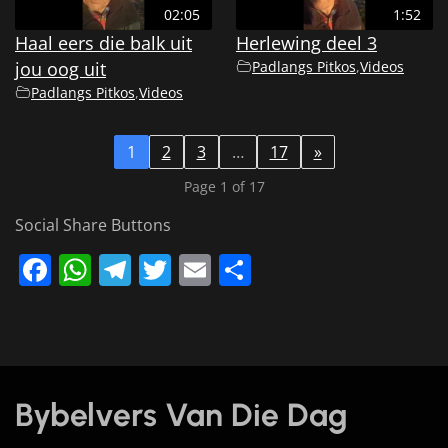
02:05
1:52
Haal eers die balk uit
Herlewing deel 3
jou oog uit
Padlangs Pitkos
,
Videos
Padlangs Pitkos
,
Videos
1
2
3
…
17
»
Page 1 of 17
Social Share Buttons
Facebook
WhatsApp
Telegram
Twitter
Email
Share
Bybelvers Van Die Dag