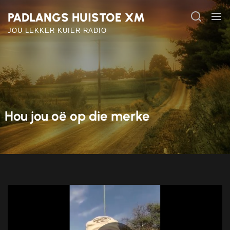
Skip
PADLANGS HUISTOE XM
to
the
JOU LEKKER KUIER RADIO
content
Hou jou oë op die merke