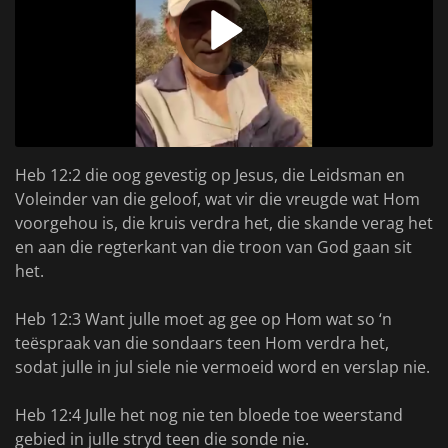
Heb 12:2 die oog gevestig op Jesus, die Leidsman en
Voleinder van die geloof, wat vir die vreugde wat Hom
voorgehou is, die kruis verdra het, die skande verag het
en aan die regterkant van die troon van God gaan sit
het.
Heb 12:3 Want julle moet ag gee op Hom wat so ‘n
teëspraak van die sondaars teen Hom verdra het,
sodat julle in jul siele nie vermoeid word en verslap nie.
Heb 12:4 Julle het nog nie ten bloede toe weerstand
gebied in julle stryd teen die sonde nie.