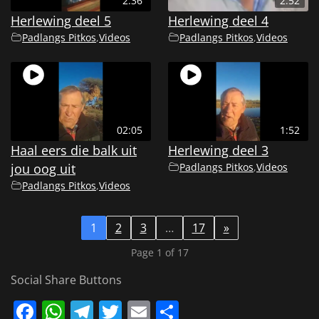
2:36
2:52
Herlewing deel 5
Herlewing deel 4
Padlangs Pitkos
,
Videos
Padlangs Pitkos
,
Videos
02:05
1:52
Haal eers die balk uit
Herlewing deel 3
jou oog uit
Padlangs Pitkos
,
Videos
Padlangs Pitkos
,
Videos
1
2
3
…
17
»
Page 1 of 17
Social Share Buttons
Facebook
WhatsApp
Telegram
Twitter
Email
Share