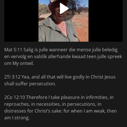
Mat 5:11 Salig is julle wanneer die mense julle beledig
en vervolg en valslik allerhande kwaad teen julle spreek
om My ontwil.
2Ti 3:12 Yea, and all that will live godly in Christ Jesus
shall suffer persecution.
2Co 12:10 Therefore I take pleasure in infirmities, in
reproaches, in necessities, in persecutions, in
distresses for Christ’s sake: for when I am weak, then
am I strong.