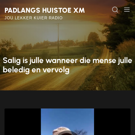
Skip
PADLANGS HUISTOE XM
to
the
JOU LEKKER KUIER RADIO
content
Salig is julle wanneer die mense julle
beledig en vervolg