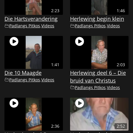
2:23
1:46
Die Hartsverandering
Herlewing begin klein
Padlangs Pitkos
,
Videos
Padlangs Pitkos
,
Videos
1:41
2:03
Die 10 Maagde
Herlewing deel 6 – Die
Padlangs Pitkos
,
Videos
bruid van Christus
Padlangs Pitkos
,
Videos
2:36
2:52