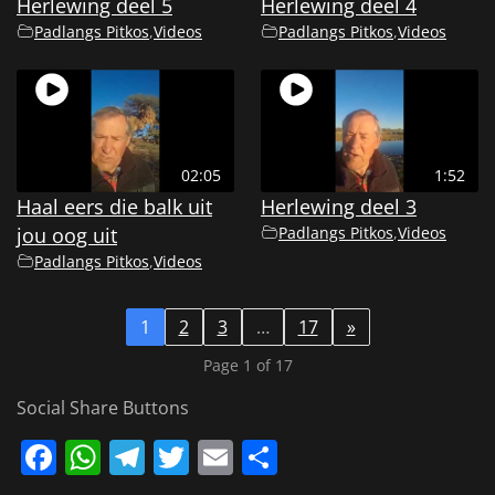
Herlewing deel 5
Herlewing deel 4
Padlangs Pitkos
,
Videos
Padlangs Pitkos
,
Videos
02:05
1:52
Haal eers die balk uit
Herlewing deel 3
jou oog uit
Padlangs Pitkos
,
Videos
Padlangs Pitkos
,
Videos
1
2
3
…
17
»
Page 1 of 17
Social Share Buttons
Facebook
WhatsApp
Telegram
Twitter
Email
Share