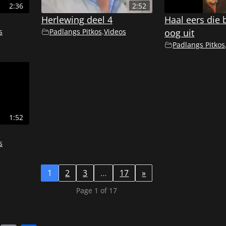
2:36
2:52
Herlewing deel 4
Haal eers die b
s
Padlangs Pitkos
,
Videos
oog uit
Padlangs Pitkos
1:52
s
1
2
3
…
17
»
Page 1 of 17