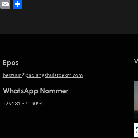
k
sApp
legram
Twitter
Email
Share
Epos
V
bestuur@padlangshuistoexm.com
WhatsApp Nommer
+264 81 371 9094