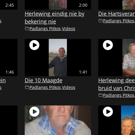
2:45
2:00
Herlewing eindig nie by
Die Hartsvera
s
bekering nie
Padlangs Pitkos
Padlangs Pitkos
,
Videos
1:46
1:41
ein
Die 10 Maagde
Herlewing deel
s
Padlangs Pitkos
,
Videos
bruid van Chri
Padlangs Pitkos