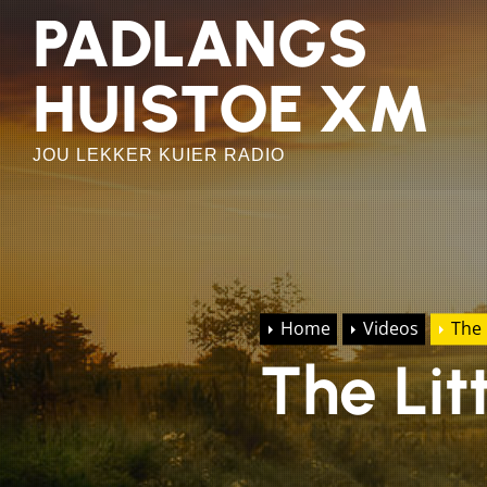
Skip
PADLANGS
to
the
HUISTOE XM
content
JOU LEKKER KUIER RADIO
Home
Videos
The 
The Li