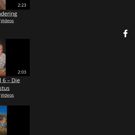
2:23
ndering
,
Videos
2:03
 6 – Die
stus
,
Videos