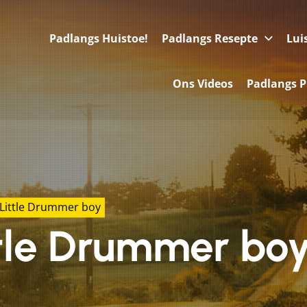
Padlangs Huistoe!
Padlangs Resepte
Lui
Ons Videos
Padlangs P
Little Drummer boy
ttle Drummer bo