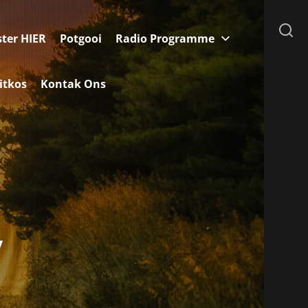
ster HIER
Potgooi
Radio Programme
itkos
Kontak Ons
y