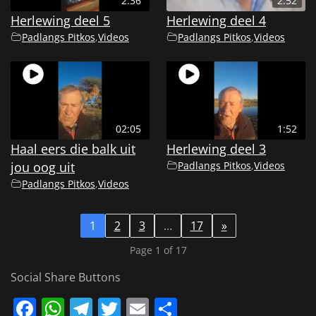
2:36
2:52
Herlewing deel 5
Herlewing deel 4
Padlangs Pitkos
,
Videos
Padlangs Pitkos
,
Videos
02:05
1:52
Haal eers die balk uit
Herlewing deel 3
jou oog uit
Padlangs Pitkos
,
Videos
Padlangs Pitkos
,
Videos
1
2
3
…
17
»
Page 1 of 17
Social Share Buttons
Facebook
WhatsApp
Telegram
Twitter
Email
Share