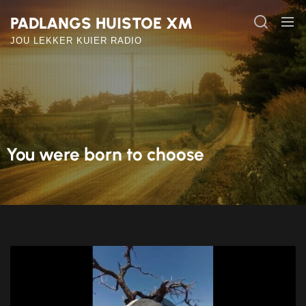
Skip
PADLANGS HUISTOE XM
to
the
JOU LEKKER KUIER RADIO
content
You were born to choose