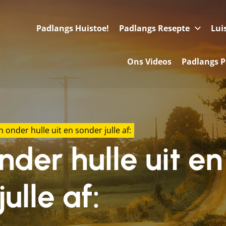
Padlangs Huistoe!
Padlangs Resepte
Lui
Ons Videos
Padlangs P
 onder hulle uit en sonder julle af:
der hulle uit en
ulle af: