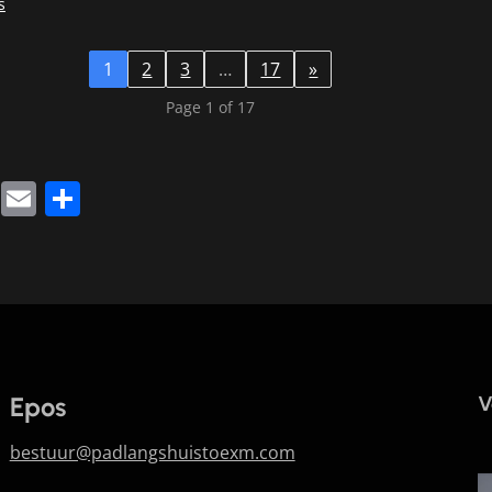
s
1
2
3
…
17
»
Page 1 of 17
k
sApp
legram
Twitter
Email
Share
Epos
V
bestuur@padlangshuistoexm.com