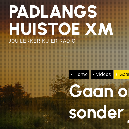
Skip
PADLANGS
to
the
HUISTOE XM
content
JOU LEKKER KUIER RADIO
Home
Videos
Gaan
Gaan on
sonder j