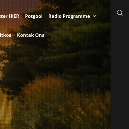
ster HIER
Potgooi
Radio Programme
itkos
Kontak Ons