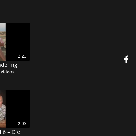
2:23
ndering
,
Videos
2:03
 6 – Die