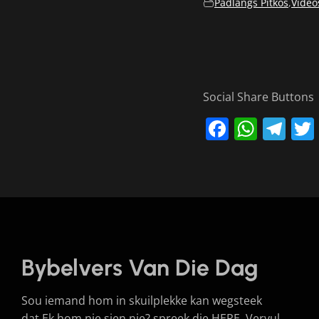
Padlangs Pitkos
,
Video
Social Share Buttons
Faceboo
What
Te
Bybelvers Van Die Dag
Sou iemand hom in skuilplekke kan wegsteek
dat Ek hom nie sien nie? spreek die HERE. Vervul