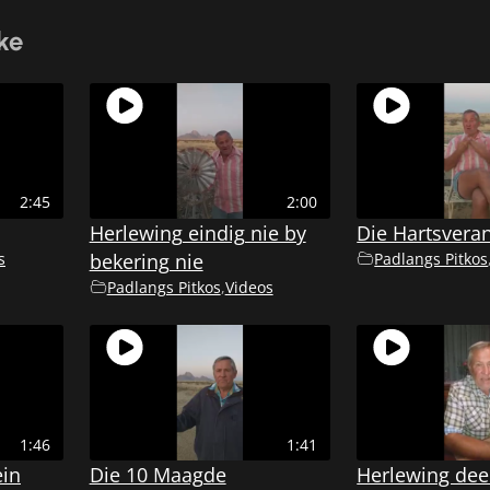
ke
2:45
2:00
Herlewing eindig nie by
Die Hartsvera
s
bekering nie
Padlangs Pitkos
Padlangs Pitkos
,
Videos
1:46
1:41
ein
Die 10 Maagde
Herlewing deel