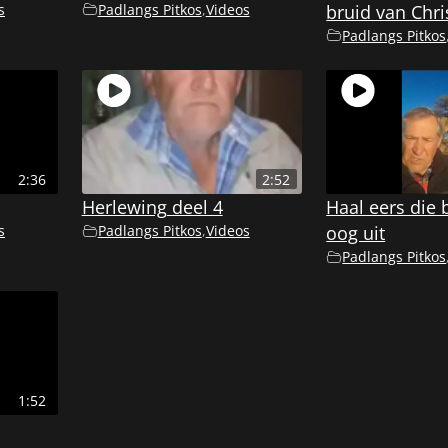
s
Padlangs Pitkos
,
Videos
bruid van Chri
Padlangs Pitkos
2:36
2:52
Herlewing deel 4
Haal eers die b
s
Padlangs Pitkos
,
Videos
oog uit
Padlangs Pitkos
1:52