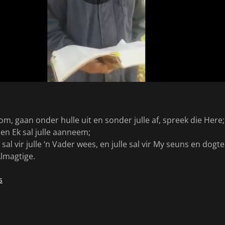
om, gaan onder hulle uit en sonder julle af, spreek die Here;
 en Ek sal julle aanneem;
 sal vir julle ‘n Vader wees, en julle sal vir My seuns en dogt
Almagtige.
s