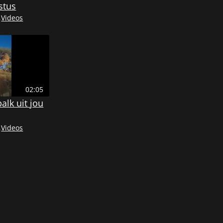
stus
,
Videos
02:05
alk uit jou
,
Videos