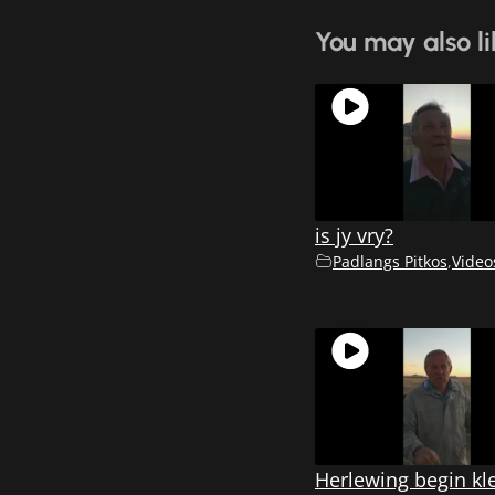
You may also li
is jy vry?
Padlangs Pitkos
,
Video
Herlewing begin kl